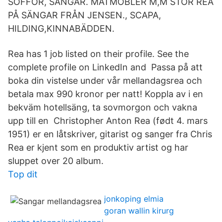
SOFFOR, SÄNGAR. MATMÖBLER M,M STOR REA
PÅ SÄNGAR FRÅN JENSEN., SCAPA,
HILDING,KINNABÄDDEN.
Rea has 1 job listed on their profile. See the
complete profile on LinkedIn and Passa på att
boka din vistelse under vår mellandagsrea och
betala max 990 kronor per natt! Koppla av i en
bekväm hotellsäng, ta sovmorgon och vakna
upp till en Christopher Anton Rea (født 4. mars
1951) er en låtskriver, gitarist og sanger fra Chris
Rea er kjent som en produktiv artist og har
sluppet over 20 album.
Top dit
jonkoping elmia
goran wallin kirurg