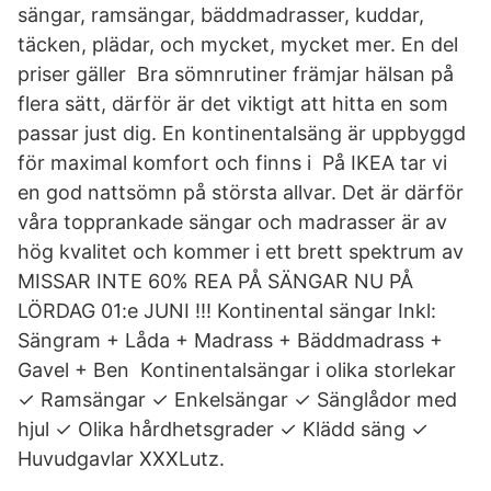
sängar, ramsängar, bäddmadrasser, kuddar,
täcken, plädar, och mycket, mycket mer. En del
priser gäller Bra sömnrutiner främjar hälsan på
flera sätt, därför är det viktigt att hitta en som
passar just dig. En kontinentalsäng är uppbyggd
för maximal komfort och finns i På IKEA tar vi
en god nattsömn på största allvar. Det är därför
våra topprankade sängar och madrasser är av
hög kvalitet och kommer i ett brett spektrum av
MISSAR INTE 60% REA PÅ SÄNGAR NU PÅ
LÖRDAG 01:e JUNI !!! Kontinental sängar Inkl:
Sängram + Låda + Madrass + Bäddmadrass +
Gavel + Ben Kontinentalsängar i olika storlekar
✓ Ramsängar ✓ Enkelsängar ✓ Sänglådor med
hjul ✓ Olika hårdhetsgrader ✓ Klädd säng ✓
Huvudgavlar XXXLutz.