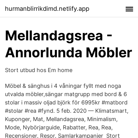
hurmanblirrikdimd.netlify.app
Mellandagsrea -
Annorlunda Möbler
Stort utbud hos Em home
Möbel & sänghus i 4 våningar fyllt med noga
utvalda möbler,sängar matgrupp med bord & 6
stolar i massiv oljad björk för 6995kr #matbord
#stolar #rea #fynd. 5 feb. 2020 — Klimatsmart,
Kuponger, Mat, Mellandagsrea, Minimalism,
Mode, Nybörjarguide​, Rabatter, Rea, Rea,
Recensioner, Resor, Samlarkampanjer Stort