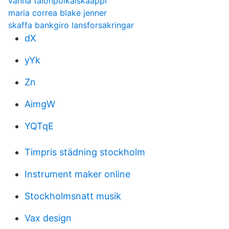
vanha talonpoikaiskaappi
maria correa blake jenner
skaffa bankgiro lansforsakringar
dX
yYk
Zn
AimgW
YQTqE
Timpris städning stockholm
Instrument maker online
Stockholmsnatt musik
Vax design